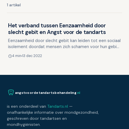
1 artikel
Het verband tussen Eenzaamheid door
Depressie en mondgezondheid
slecht gebit en Angst voor de tandarts
Eenzaamheid door slecht gebit kan leiden tot een sociaal
isolement doordat mensen zich schamen voor hun gebit
en daardoor vermijden om te lachen, te praten of z…
4 min
13 dec 2022
angstvoordetandartsbehandeling
.nl
is een onderdeel van
Tandarts.nl
—
onafhankelijke informatie over mondgezondheid,
geschreven door tandartsen en
mondhygiënisten.