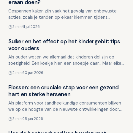
Mondgezondheid in relatie tot algehele gezondheid
eraan doen?
Gespannen kaken zijn vaak het gevolg van onbewuste
acties, zoals je tanden op elkaar klemmen tijdens
stressvolle situaties. Maar wat zijn de signalen en hoe
3 min
11 jul 2026
kun…
Suiker en het effect op het kindergebit: tips
Mondgezondheid in relatie tot algehele gezondheid
voor ouders
Als ouder weten we allemaal dat kinderen dol zijn op
zoetigheid. Een koekje hier, een snoepje daar... Maar elke
keer dat je kind suiker consumeert, heeft dit co…
2 min
30 jun 2026
Flossen: een cruciale stap voor een gezond
Mondgezondheid in relatie tot algehele gezondheid
hart en sterke hersenen
Als platform voor tandheelkundige consumenten blijven
we op de hoogte van de nieuwste ontwikkelingen door
relevante publicaties wereldwijd te volgen. Wanneer we…
3 min
28 jun 2026