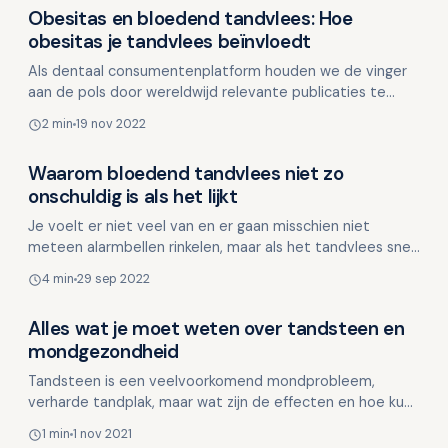
Obesitas en bloedend tandvlees: Hoe
Mondgezondheid in relatie tot algehele gezondheid
obesitas je tandvlees beïnvloedt
Als dentaal consumentenplatform houden we de vinger
aan de pols door wereldwijd relevante publicaties te
lezen. Wanneer we iets tegenkomen dat interessant of
2 min
19 nov 2022
wa…
Waarom bloedend tandvlees niet zo
Mondgezondheid in relatie tot algehele gezondheid
onschuldig is als het lijkt
Je voelt er niet veel van en er gaan misschien niet
meteen alarmbellen rinkelen, maar als het tandvlees snel
bloedt kan dit je algehele gezondheid schaden. Het …
4 min
29 sep 2022
Alles wat je moet weten over tandsteen en
Mondgezondheid in relatie tot algehele gezondheid
mondgezondheid
Tandsteen is een veelvoorkomend mondprobleem,
verharde tandplak, maar wat zijn de effecten en hoe kun
je het voorkomen? In dit artikel delen we belangrijke info…
1 min
1 nov 2021