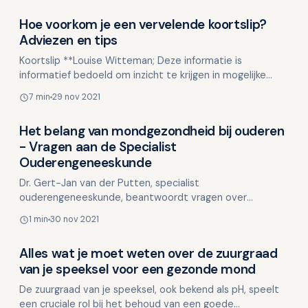
Hoe voorkom je een vervelende koortslip?
Mondgezondheid in relatie tot algehele gezondheid
Adviezen en tips
Koortslip **Louise Witteman; Deze informatie is
informatief bedoeld om inzicht te krijgen in mogelijke
oorzaken en oplossingen. Deze informatie is niet
7 min
29 nov 2021
bedoeld…
Het belang van mondgezondheid bij ouderen
Mondgezondheid in relatie tot algehele gezondheid
- Vragen aan de Specialist
Ouderengeneeskunde
Dr. Gert-Jan van der Putten, specialist
ouderengeneeskunde, beantwoordt vragen over
mondgezondheid bij ouderen. Wat is het verschil tussen
1 min
30 nov 2021
een specialist oudere…
Alles wat je moet weten over de zuurgraad
Mondgezondheid in relatie tot algehele gezondheid
van je speeksel voor een gezonde mond
De zuurgraad van je speeksel, ook bekend als pH, speelt
een cruciale rol bij het behoud van een goede