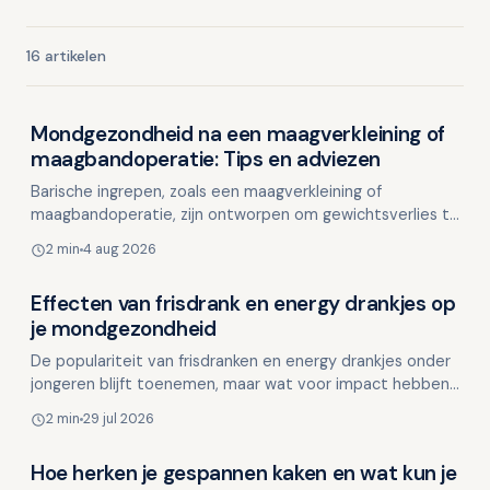
16 artikelen
Mondgezondheid na een maagverkleining of
Mondgezondheid in relatie tot algehele gezondheid
maagbandoperatie: Tips en adviezen
Barische ingrepen, zoals een maagverkleining of
maagbandoperatie, zijn ontworpen om gewichtsverlies te
stimuleren en hebben als positief effect het verminderen
2 min
4 aug 2026
…
Effecten van frisdrank en energy drankjes op
Mondgezondheid in relatie tot algehele gezondheid
je mondgezondheid
De populariteit van frisdranken en energy drankjes onder
jongeren blijft toenemen, maar wat voor impact hebben
deze drankjes eigenlijk op je mondgezondheid? Va…
2 min
29 jul 2026
Hoe herken je gespannen kaken en wat kun je