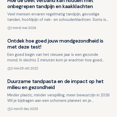
Hoe de beet verband kan houden met
Mondgezondheid in relatie tot algehele gezondheid
onbegrepen tandpijn en kaakklachten
Veel mensen ervaren regelmatig tandpijn, gevoelige
tanden, hoofdpijn of nek- en schouderklachten. Soms is
de oorzaak van deze klachten niet direct duidelijk, ze…
1 min
6 mei 2026
Ontdek hoe goed jouw mondgezondheid is
Mondgezondheid in relatie tot algehele gezondheid
met deze test!
Een goed begin van het nieuwe jaar is een gezonde
mond. In slechts 2 minuten kom je erachter hoe goed
jouw mondverzorgingsgewoonten zijn, welke factoren
2 min
29 okt 2022
invloed…
Duurzame tandpasta en de impact op het
Mondgezondheid in relatie tot algehele gezondheid
milieu en gezondheid
Minder plastic, minder verspilling, meer bewustzijn in 2026
Wil je bijdragen aan een schonere planeet en je
gezondheid, zonder in te leveren op kwalitatieve mo…
2 min
31 dec 2025