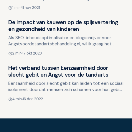
mondgezondheid. De pH, die aangeeft hoe zuur of
1 min
11 nov 2021
basisch ee…
De impact van kauwen op de spijsvertering
Mondgezondheid in relatie tot algehele gezondheid
en gezondheid van kinderen
Als SEO-inhoudsoptimalisator en blogschrijver voor
Angstvoordetandartsbehandeling.nl, wil ik graag het
belang van kauwen benadrukken voor de spijsvertering en
2 min
17 okt 2023
d…
Het verband tussen Eenzaamheid door
Mondgezondheid in relatie tot algehele gezondheid
slecht gebit en Angst voor de tandarts
Eenzaamheid door slecht gebit kan leiden tot een sociaal
isolement doordat mensen zich schamen voor hun gebit
en daardoor vermijden om te lachen, te praten of z…
4 min
13 dec 2022