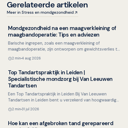
Gerelateerde artikelen
Meer in Stress en mondgezondheid
Mondgezondheid na een maagverkleining of
Mondgezondheid in relatie tot algehele gezondheid
maagbandoperatie: Tips en adviezen
Barische ingrepen, zoals een maagverkleining of
maagbandoperatie, zijn ontworpen om gewichtsverlies te
stimuleren en hebben als positief effect het verminderen
2 min
4 aug 2026
…
Top Tandartspraktijk in Leiden |
Overig nieuws
Specialistische mondzorg bij Van Leeuwen
Tandartsen
Een Top Tandartspraktijk in Leiden Bij Van Leeuwen
Tandartsen in Leiden bent u verzekerd van hoogwaardige
tandheelkundige zorg met een persoonlijke touch.
2 min
31 jul 2026
Geves…
Hoe kan een afgebroken tand gerepareerd
Overig nieuws