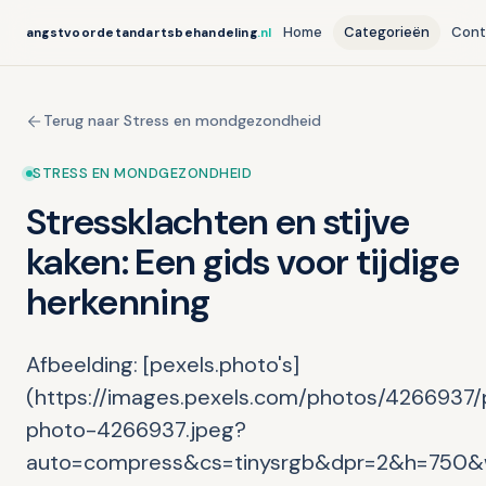
Home
Categorieën
Cont
angstvoordetandartsbehandeling
.nl
Terug naar Stress en mondgezondheid
STRESS EN MONDGEZONDHEID
Stressklachten en stijve
kaken: Een gids voor tijdige
herkenning
Afbeelding: [pexels.photo's]
(https://images.pexels.com/photos/4266937/
photo-4266937.jpeg?
auto=compress&cs=tinysrgb&dpr=2&h=750&