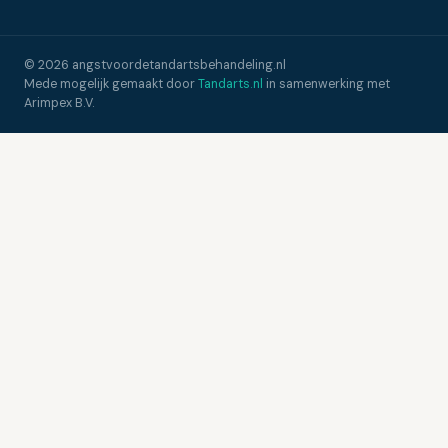
© 2026 angstvoordetandartsbehandeling.nl
Mede mogelijk gemaakt door
Tandarts.nl
in samenwerking met
Arimpex B.V.