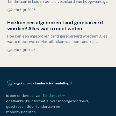
Tandartsen in Leiden bent u verzekerd van hoogwaardige
tandheelkundige zorg met een persoonlijke touch.
2 min
31 jul 2026
Geves…
Hoe kan een afgebroken tand gerepareerd
Overig nieuws
worden? Alles wat u moet weten
Hoe kan een afgebroken tand gerepareerd worden? Alles
wat u moet weten Het afbreken van een tand kan
onverwacht gebeuren, bijvoorbeeld tijdens het eten,
3 min
31 jul 2026
door ee…
angstvoordetandartsbehandeling
.nl
is een onderdeel van
Tandarts.nl
—
onafhankelijke informatie over mondgezondheid,
geschreven door tandartsen en
mondhygiënisten.