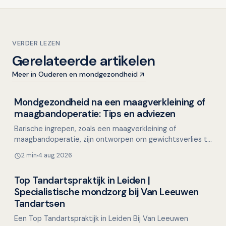
VERDER LEZEN
Gerelateerde artikelen
Meer in Ouderen en mondgezondheid
Mondgezondheid na een maagverkleining of
Mondgezondheid in relatie tot algehele gezondheid
maagbandoperatie: Tips en adviezen
Barische ingrepen, zoals een maagverkleining of
maagbandoperatie, zijn ontworpen om gewichtsverlies te
stimuleren en hebben als positief effect het verminderen
2 min
4 aug 2026
…
Top Tandartspraktijk in Leiden |
Overig nieuws
Specialistische mondzorg bij Van Leeuwen
Tandartsen
Een Top Tandartspraktijk in Leiden Bij Van Leeuwen