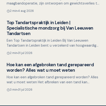
maagbandoperatie, zijn ontworpen om gewichtsverlies te
stimuleren en hebben als positief effect het verminderen
2 min
4 aug 2026
…
Top Tandartspraktijk in Leiden |
Overig nieuws
Specialistische mondzorg bij Van Leeuwen
Tandartsen
Een Top Tandartspraktijk in Leiden Bij Van Leeuwen
Tandartsen in Leiden bent u verzekerd van hoogwaardige
tandheelkundige zorg met een persoonlijke touch.
2 min
31 jul 2026
Geves…
Hoe kan een afgebroken tand gerepareerd
Overig nieuws
worden? Alles wat u moet weten
Hoe kan een afgebroken tand gerepareerd worden? Alles
wat u moet weten Het afbreken van een tand kan
onverwacht gebeuren, bijvoorbeeld tijdens het eten,
3 min
31 jul 2026
door ee…