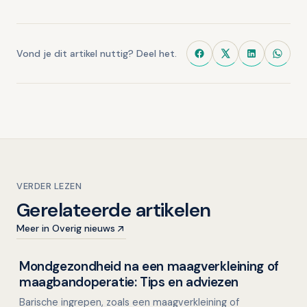
Vond je dit artikel nuttig? Deel het.
VERDER LEZEN
Gerelateerde artikelen
Meer in Overig nieuws
Mondgezondheid na een maagverkleining of
Mondgezondheid in relatie tot algehele gezondheid
maagbandoperatie: Tips en adviezen
Barische ingrepen, zoals een maagverkleining of