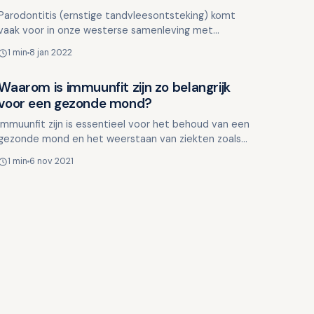
Parodontitis (ernstige tandvleesontsteking) komt
vaak voor in onze westerse samenleving met
westerse leefstijl en voeding. Het wordt dan ook een
1 min
8 jan 2022
welvaartsziekte…
Waarom is immuunfit zijn zo belangrijk
Lifestyle en mondgezondheid
voor een gezonde mond?
Immuunfit zijn is essentieel voor het behoud van een
gezonde mond en het weerstaan van ziekten zoals
verkoudheid, griep en Corona. Het immuunsysteem
1 min
6 nov 2021
speelt een …