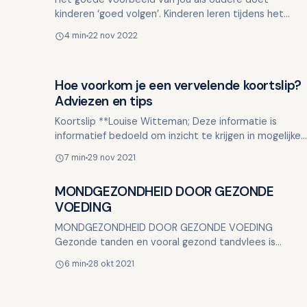
kinderen ‘goed volgen’. Kinderen leren tijdens het
opgroeien van de mensen in hun omgeving en vaak
4 min
22 nov 2022
imiteren ze h…
Hoe voorkom je een vervelende koortslip?
Lifestyle en mondgezondheid
Adviezen en tips
Koortslip **Louise Witteman; Deze informatie is
informatief bedoeld om inzicht te krijgen in mogelijke
oorzaken en oplossingen. Deze informatie is niet
7 min
29 nov 2021
bedoeld…
MONDGEZONDHEID DOOR GEZONDE
Lifestyle en mondgezondheid
VOEDING
MONDGEZONDHEID DOOR GEZONDE VOEDING
Gezonde tanden en vooral gezond tandvlees is
belangrijk omdat het indicatoren zijn van een algeheel
6 min
28 okt 2021
goede gezondheid. Het o…