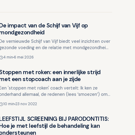
De impact van de Schijf van Vijf op
Lifestyle en mondgezondheid
mondgezondheid
De vernieuwde Schijf van Vijf biedt veel inzichten over
gezonde voeding en de relatie met mondgezondheid.
Hoewel sommigen het als belerend ervaren, kan het
4 min
6 mei 2026
dien…
Stoppen met roken: een innerlijke strijd
Lifestyle en mondgezondheid
met een stopcoach aan je zijde
Een 'stoppen met roken' coach vertelt: Ik ken ze
onderhand allemaal, de redenen (lees ‘smoezen’) om
stoppen met roken voor je uit te schuiven. ‘Ik ben
10 min
23 nov 2022
ban…
LEEFSTIJL SCREENING BIJ PARODONTITIS:
Lifestyle en mondgezondheid
Hoe je met leefstijl de behandeling kan
ondersteunen