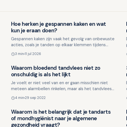
Hoe herken je gespannen kaken en wat
Lifestyle en mondgezondheid
kun je eraan doen?
Gespannen kaken zijn vaak het gevolg van onbewuste
acties, zoals je tanden op elkaar klemmen tijdens
stressvolle situaties. Maar wat zijn de signalen en hoe
3 min
11 jul 2026
kun…
Waarom bloedend tandvlees niet zo
Lifestyle en mondgezondheid
onschuldig is als het lijkt
Je voelt er niet veel van en er gaan misschien niet
meteen alarmbellen rinkelen, maar als het tandvlees
snel bloedt kan dit je algehele gezondheid schaden.
4 min
29 sep 2022
Het …
Waarom is het belangrijk dat je tandarts
Lifestyle en mondgezondheid
of mondhygiënist naar je algemene
gezondheid vraagt?