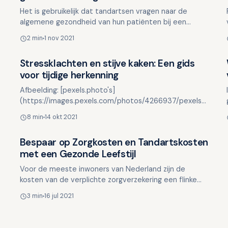
Het is gebruikelijk dat tandartsen vragen naar de
algemene gezondheid van hun patiënten bij een
periodieke controle en voordat ze een
2 min
1 nov 2021
tandheelkundige behandeli…
Stressklachten en stijve kaken: Een gids
Lifestyle en mondgezondheid
voor tijdige herkenning
Afbeelding: [pexels.photo's]
(https://images.pexels.com/photos/4266937/pexels-
photo-4266937.jpeg?
8 min
14 okt 2021
auto=compress&cs=tinysrgb&dpr=2&h=750&w=1260)
### Stressklachte…
Bespaar op Zorgkosten en Tandartskosten
Lifestyle en mondgezondheid
met een Gezonde Leefstijl
Voor de meeste inwoners van Nederland zijn de
kosten van de verplichte zorgverzekering een flinke
aanslag op het beschikbare budget. Natuurlijk is het
3 min
16 jul 2021
verstandi…