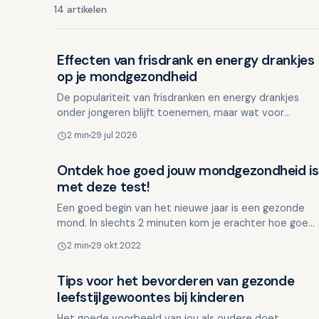
14 artikelen
Effecten van frisdrank en energy drankjes
Lifestyle en mondgezondheid
op je mondgezondheid
De populariteit van frisdranken en energy drankjes
onder jongeren blijft toenemen, maar wat voor
impact hebben deze drankjes eigenlijk op je
2 min
29 jul 2026
mondgezondheid? Va…
Ontdek hoe goed jouw mondgezondheid is
Lifestyle en mondgezondheid
met deze test!
Een goed begin van het nieuwe jaar is een gezonde
mond. In slechts 2 minuten kom je erachter hoe goed
jouw mondverzorgingsgewoonten zijn, welke factoren
2 min
29 okt 2022
invloed…
Tips voor het bevorderen van gezonde
Lifestyle en mondgezondheid
leefstijlgewoontes bij kinderen
Het goede voorbeeld van jou als oudere doet